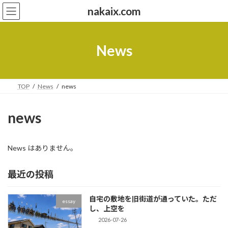
コ
ナ
nakaix.com
ン
ビ
テ
ゲ
ン
ー
ツ
シ
News
へ
ョ
ス
ン
キ
に
ッ
移
TOP
News
news
プ
動
news
News はありません。
最近の投稿
自宅の敷地を旧街道が通っていた。ただ
essay
し、上空を
2026-07-26